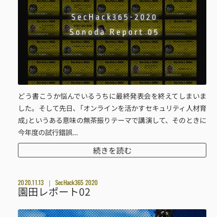
どう書こうか悩んでいるうちに最終発表会を終えてしまいま
した。そして先日、｢オンラインを活かすセキュリティ人材育
成｣というある意味の無茶振りテーマで講演して、そのときに
今年度の試行錯誤...
続きを読む
2020.11.13
SecHack365 2020
園田レポート02