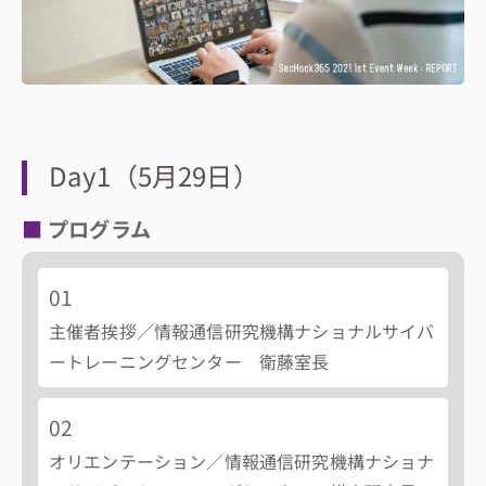
集合イベント
レポート
修了生
Day1（5月29日）
プログラム
募集要項
/応募
01
主催者挨拶／情報通信研究機構ナショナルサイバ
よくある
質問
ートレーニングセンター 衛藤室長
02
動画一覧
オリエンテーション／情報通信研究機構ナショナ