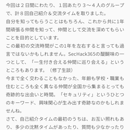
今回は２日間にわたり、１回あたり３～４人のグループ
で、計８回自己紹介＆交流タイムを取りました。
自分を知ってもらうことはもちろん、これから共に1年
間頑張る仲間を知って、仲間として交流を深めてもらい
ことを目的としています。
この最初の交流時間がこの1年を左右すると言っても過
言ではないかもしれません。SecHack365の醍醐味の一
つとして、「一生付き合える仲間に巡り会える」という
ところもあります。（修了生談）
今まで全く交わることもなかった、年齢も学校・職業も
住むところも全く異なる仲間が全国から集まるとっても
奇跡的な出会いと時間。「セキュリティ」というひとつ
のキーワード、興味関心が生み出す奇跡なのかもしれま
せんね。
さて、自己紹介タイムの最初のうちは、お互い照れもあ
り、多少の沈黙タイムがあったり、質問も少なかったり