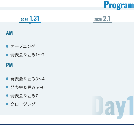
P
rogram
集合イベント
レポート
1.31
2.1
2026
2026
AM
修了生
オープニング
発表会＆囲み1～2
PM
募集要項
/応募
発表会＆囲み3～4
発表会＆囲み5～6
Day
よくある
質問
発表会＆囲み7
クロージング
動画一覧