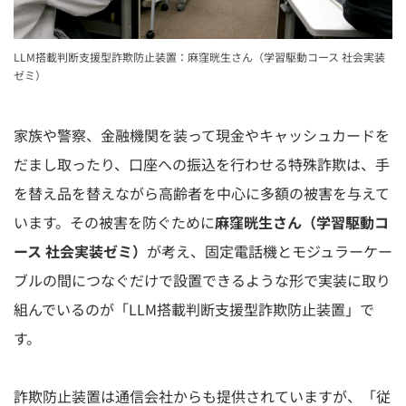
LLM搭載判断⽀援型詐欺防⽌装置：⿇窪晄⽣さん（学習駆動コース 社会実装
ゼミ）
家族や警察、金融機関を装って現金やキャッシュカードを
だまし取ったり、口座への振込を行わせる特殊詐欺は、手
を替え品を替えながら高齢者を中心に多額の被害を与えて
います。その被害を防ぐために
⿇窪晄⽣さん（学習駆動コ
ース 社会実装ゼミ）
が考え、固定電話機とモジュラーケー
ブルの間につなぐだけで設置できるような形で実装に取り
組んでいるのが「LLM搭載判断⽀援型詐欺防⽌装置」で
す。
詐欺防止装置は通信会社からも提供されていますが、「従