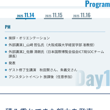
P
rogram
集合イベント
レポート
11.14
11.15
11.16
2025
2025
2025
PM
修了生
挨拶・オリエンテーション
外部講演1_山崎 哲弘氏（大阪成蹊大学経営学部 准教授）
外部講演2_佐藤 清朗氏（日本国際博覧会協会ICT局SOCチーム
募集要項
/応募
課長）
発表
Day
ゲスト修了生講演 秋田賢さん、朱義文さん
アシスタントイベント 放課後（任意参加）
よくある
質問
動画一覧