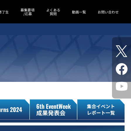
募集要項
よくある
修了生
動画一覧
お問い合わせ
/応募
質問
6th EventWeek
集合イベント
urns 2024
成果発表会
レポート一覧