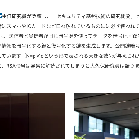
主任研究員
が登壇し、「セキュリティ基盤技術の研究開発」
はスマホやICカードなど日々触れているものには必ず使われ
式は、送信者と受信者が同じ暗号鍵を使ってデータを暗号化・復
情報を暗号化する鍵と復号化する鍵を生成します。公開鍵暗号
ています（N=p×qという形で表される大きな数Nが与えられ
、RSA暗号は容易に解読されてしまうと大久保研究員は語り