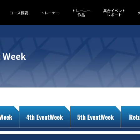
トレーニー
集合イベント
コース概要
トレーナー
作品
レポート
t Week
tWeek
4th EventWeek
5th EventWeek
Ret