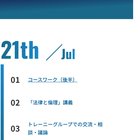
21th
Jul
01
コースワーク（後半）
02
「法律と倫理」講義
トレーニーグループでの交流・相
03
談・議論