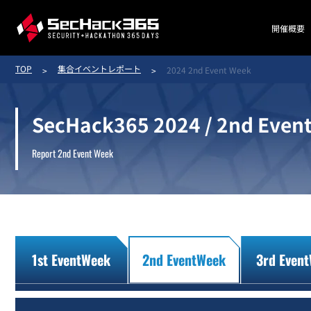
開催概要
TOP
集合イベントレポート
2024 2nd Event Week
SecHack365 2024 / 2nd Even
Report 2nd Event Week
1st EventWeek
2nd EventWeek
3rd Even