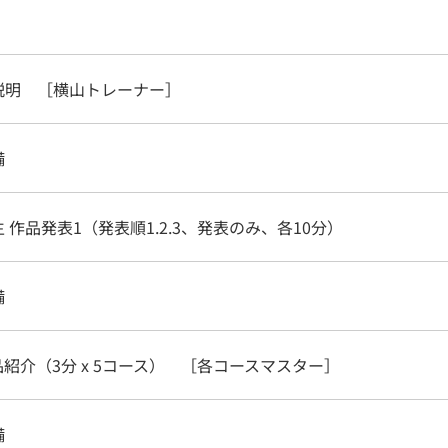
説明 ［横山トレーナー］
備
 作品発表1（発表順1.2.3、発表のみ、各10分）
備
紹介（3分 x 5コース） ［各コースマスター］
備