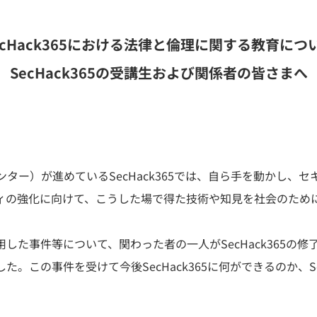
ecHack365における法律と倫理に関する教育につ
 SecHack365の受講生および関係者の皆さまへ
ター）が進めているSecHack365では、自ら手を動かし、
ィの強化に向けて、こうした場で得た技術や知見を社会のため
した事件等について、関わった者の一人がSecHack365の
この事件を受けて今後SecHack365に何ができるのか、Se